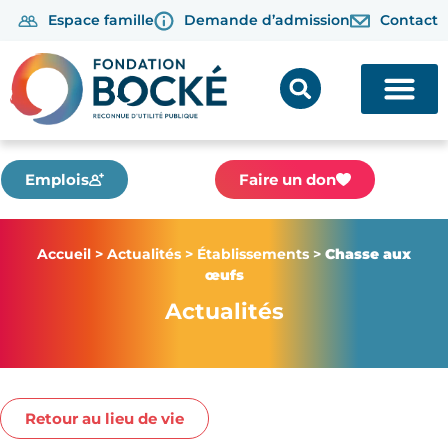
Espace famille
Demande d’admission
Contact
Emplois
Faire un don
Accueil
>
Actualités
>
Établissements
>
Chasse aux
œufs
Actualités
Retour au lieu de vie