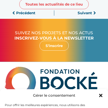
Toutes les actualités de ce lieu
Précédent
Suivant
SUIVEZ NOS PROJETS ET NOS ACTUS
INSCRIVEZ-VOUS À LA NEWSLETTER
S'inscrire
Gérer le consentement
La Fondation Bocké accompagne les seniors à partir de
Pour offrir les meilleures expériences, nous utilisons des