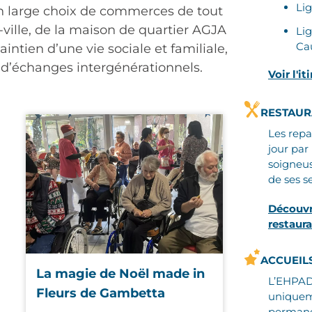
Li
un large choix de commerces de tout
-ville, de la maison de quartier AGJA
Li
Ca
aintien d’une vie sociale et familiale,
d’échanges intergénérationnels.
Voir l'it
RESTAUR
Les repa
jour par
soigneus
de ses se
Découvr
restaura
ACCUEIL
La magie de Noël made in
L’EHPAD
Fleurs de Gambetta
uniquem
permane