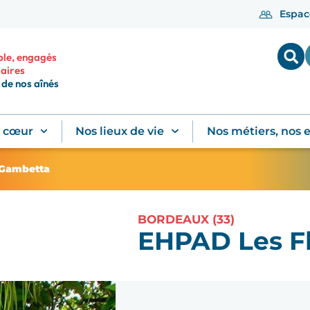
Espac
le, engagés
daires
de nos aînés
u cœur
Nos lieux de vie
Nos métiers, nos 
 Gambetta
BORDEAUX (33)
EHPAD Les F