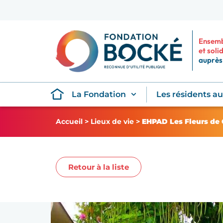
Ensemb
et soli
auprès 
La Fondation
Les résidents a
Accueil
>
Lieux de vie
>
EHPAD Les Fleurs de
Retour à la liste