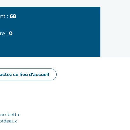
nt :
68
re :
0
ctez ce lieu d’accueil
Gambetta
ordeaux