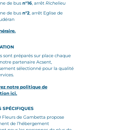
gne de bus
n°16
, arrêt
Richelieu
gne de bus
n°2
, arrêt Eglise de
udéran
inéraire.
ATION
s sont préparés sur place chaque
 notre partenaire Acsent,
ement sélectionné pour la qualité
rvices.
ez notre politique de
tion ici.
S SPÉCIFIQUES
 Fleurs de Gambetta propose
ent de l’hébergement
nt pour les personnes de plus de