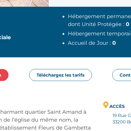
Hébergement permane
dont Unité Protégée :
0
Hébergement temporai
ciale
Accueil de Jour :
0
n
Téléchargez les tarifs
Conta
ACCÈS
charmant quartier Saint Amand à
19 Rue 
n de l’église du même nom, la
33200 B
’établissement Fleurs de Gambetta