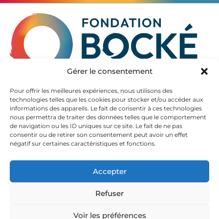
Gérer le consentement
La Fondation Bocké accompagne les seniors à partir de
Pour offrir les meilleures expériences, nous utilisons des
60 ans, en Gironde et en Pyrénées Atlantiques.
technologies telles que les cookies pour stocker et/ou accéder aux
informations des appareils. Le fait de consentir à ces technologies
Elle propose des hébergements de qualité dans ses
nous permettra de traiter des données telles que le comportement
EHPAD, autrefois appelés maison de retraite.
de navigation ou les ID uniques sur ce site. Le fait de ne pas
La diversité de son offre permet d’accueillir aussi les
consentir ou de retirer son consentement peut avoir un effet
personnes souffrant de la maladie d’Alzheimer et de
négatif sur certaines caractéristiques et fonctions.
maladies neurodégénératives.
Accepter
Refuser
Nous contacter
Nous suivre
Voir les préférences