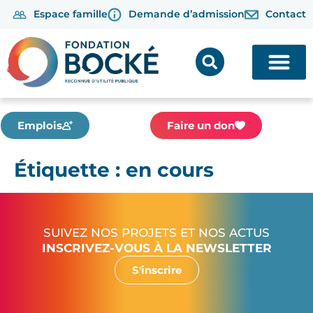
Espace famille
Demande d’admission
Contact
principal
Emplois
Faire un don
Étiquette :
en cours
SUIVEZ NOS PROJETS ET NOS ACTUS
INSCRIVEZ-VOUS À LA NEWSLETTER
S'inscrire