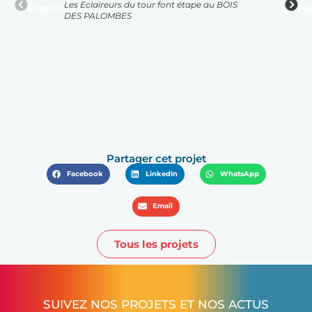
Les Eclaireurs du tour font étape au BOIS
Previous
Ne
DES PALOMBES
Partager cet projet
Facebook
LinkedIn
WhatsApp
Email
Tous les projets
SUIVEZ NOS PROJETS ET NOS ACTUS