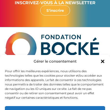
INSCRIVEZ-VOUS À LA NEWSLETTER
S'inscrire
Gérer le consentement
La Fondation Bocké accompagne les seniors à partir de
Pour offrir les meilleures expériences, nous utilisons des
60 ans, en Gironde et en Pyrénées Atlantiques.
technologies telles que les cookies pour stocker et/ou accéder aux
informations des appareils. Le fait de consentir à ces technologies
Elle propose des hébergements de qualité dans ses
nous permettra de traiter des données telles que le comportement
EHPAD, autrefois appelés maison de retraite.
de navigation ou les ID uniques sur ce site. Le fait de ne pas
La diversité de son offre permet d’accueillir aussi les
consentir ou de retirer son consentement peut avoir un effet
personnes souffrant de la maladie d’Alzheimer et de
négatif sur certaines caractéristiques et fonctions.
maladies neurodégénératives.