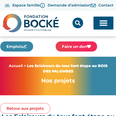
Espace famille
Demande d’admission
Contact
Emplois
Faire un don
Accueil
>
Les Eclaireurs du tour font étape au BOIS
DES PALOMBES
Nos projets
Retour aux projets