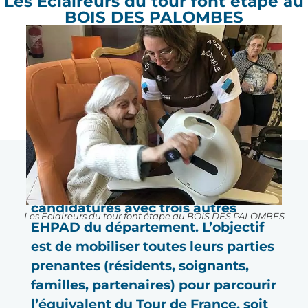
Les Eclaireurs du tour font étape au
BOIS DES PALOMBES
Pour la Gironde, l’EHPAD BOIS DES 
PALOMBES est lauréat de l’appel à 
candidatures avec trois autres 
Les Eclaireurs du tour font étape au BOIS DES PALOMBES
EHPAD du département. L’objectif 
est de mobiliser toutes leurs parties 
prenantes (résidents, soignants, 
familles, partenaires) pour parcourir 
l’équivalent du Tour de France, soit 