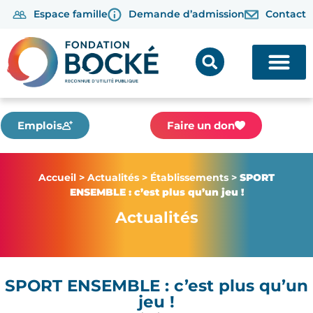
Espace famille
Demande d’admission
Contact
Emplois
Faire un don
Accueil
>
Actualités
>
Établissements
>
SPORT
ENSEMBLE : c’est plus qu’un jeu !
Actualités
SPORT ENSEMBLE : c’est plus qu’un
jeu !