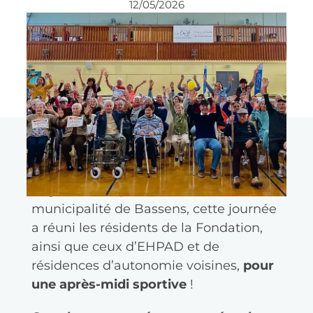
12/05/2026
Ce jeudi 30 octobre à Bassens, nos
animateurs ont donné
le top départ de
la
2
ᵉ édition de “Sport Ensemble”
Organisée en partenariat avec la
municipalité de Bassens, cette journée
a réuni les résidents de la Fondation,
ainsi que ceux d’EHPAD et de
résidences d’autonomie voisines,
pour
une
après-midi sportive
!