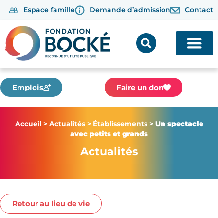
Espace famille
Demande d’admission
Contact
Emplois
Faire un don
Accueil
>
Actualités
>
Établissements
>
Un spectacle
avec petits et grands
Actualités
Retour au lieu de vie