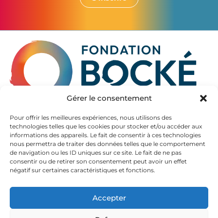
Gérer le consentement
La Fondation Bocké accompagne les seniors à partir de
Pour offrir les meilleures expériences, nous utilisons des
technologies telles que les cookies pour stocker et/ou accéder aux
60 ans, en Gironde et en Pyrénées Atlantiques.
informations des appareils. Le fait de consentir à ces technologies
Elle propose des hébergements de qualité dans ses
nous permettra de traiter des données telles que le comportement
EHPAD, autrefois appelés maison de retraite.
de navigation ou les ID uniques sur ce site. Le fait de ne pas
La diversité de son offre permet d’accueillir aussi les
consentir ou de retirer son consentement peut avoir un effet
personnes souffrant de la maladie d’Alzheimer et de
négatif sur certaines caractéristiques et fonctions.
maladies neurodégénératives.
Accepter