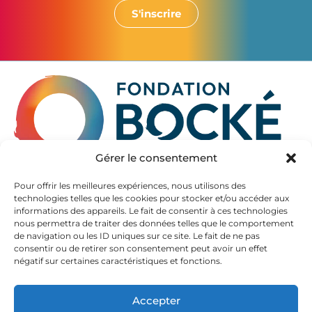
S'inscrire
Gérer le consentement
La Fondation Bocké accompagne les seniors à partir de
Pour offrir les meilleures expériences, nous utilisons des
60 ans, en Gironde et en Pyrénées Atlantiques.
technologies telles que les cookies pour stocker et/ou accéder aux
informations des appareils. Le fait de consentir à ces technologies
Elle propose des hébergements de qualité dans ses
nous permettra de traiter des données telles que le comportement
EHPAD, autrefois appelés maison de retraite.
de navigation ou les ID uniques sur ce site. Le fait de ne pas
La diversité de son offre permet d’accueillir aussi les
consentir ou de retirer son consentement peut avoir un effet
personnes souffrant de la maladie d’Alzheimer et de
négatif sur certaines caractéristiques et fonctions.
maladies neurodégénératives.
Accepter