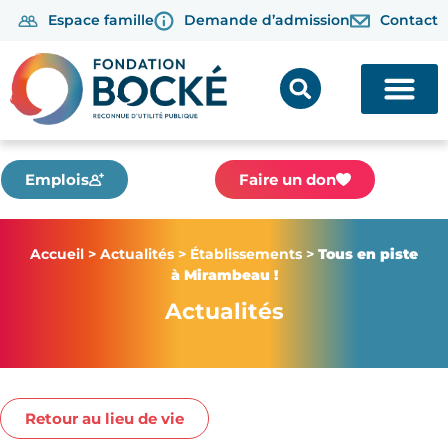
Espace famille
Demande d’admission
Contact
Emplois
Faire un don
Accueil
>
Actualités
>
Établissements
>
Tous en piste
à Mirambeau !
Actualités
Retour au lieu de vie