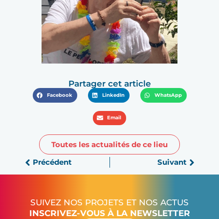
Partager cet article
Facebook
LinkedIn
WhatsApp
Email
Toutes les actualités de ce lieu
Précédent
Suivant
SUIVEZ NOS PROJETS ET NOS ACTUS
INSCRIVEZ-VOUS À LA NEWSLETTER