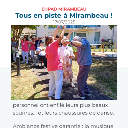
EHPAD MIRAMBEAU
Tous en piste à Mirambeau !
17/07/2025
À Saint-Vivien-de-Médoc, la fête des
familles de l’EHPAD Mirambeau a mis
tout le monde en mouvement !
Résidents, familles, et membres du
personnel ont enfilé leurs plus beaux
sourires… et leurs chaussures de danse.
Ambiance festive garantie : la musique