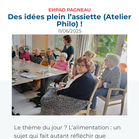
EHPAD PAGNEAU
Des idées plein l’assiette (Atelier
Philo) !
11/06/2025
À l’EHPAD Pagneau à Mérignac, les
ateliers philo sont devenus un vrai
rendez-vous attendu, animés par Mme
Marie-Christine Barraux.
Le thème du jour ? L’alimentation : un
sujet qui fait autant réfléchir que