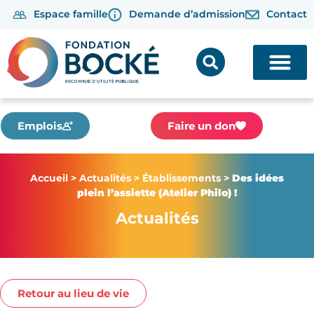
Espace famille
Demande d’admission
Contact
Emplois
Faire un don
Accueil
>
Actualités
>
Établissements
>
Des idées
plein l’assiette (Atelier Philo) !
Actualités
Retour au lieu de vie