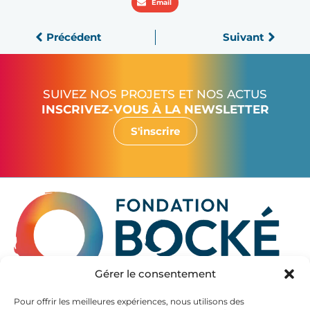
Email
Précédent
Suivant
SUIVEZ NOS PROJETS ET NOS ACTUS
INSCRIVEZ-VOUS À LA NEWSLETTER
S'inscrire
Gérer le consentement
La Fondation Bocké accompagne les seniors à partir de
Pour offrir les meilleures expériences, nous utilisons des