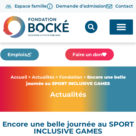
Espace famille
Demande d’admission
Contact
Emplois
Faire un don
Accueil
>
Actualités
>
Fondation
>
Encore une belle
journée au SPORT INCLUSIVE GAMES
Actualités
Encore une belle journée au SPORT
INCLUSIVE GAMES