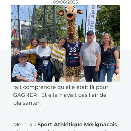
09/06/2025
Un moment de partage, de bonne
humeur et… de compet! Comme pour
Anne-Marie, résidente de l’EHPAD
Résidence d’Aquitaine, qui nous a bien
fait comprendre qu’elle était là pour
GAGNER ! Et elle n’avait pas l’air de
plaisanter!
Merci au
Sport Athlétique Mérignacais