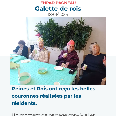
EHPAD PAGNEAU
Galette de rois
18/01/2024
En ce début d’année l’EHPAD 
Pagneau a partagé les 
traditionnelles galettes des rois !
Reines et Rois ont reçu les belles 
couronnes réalisées par les 
résidents.
Un moment de partage convivial et