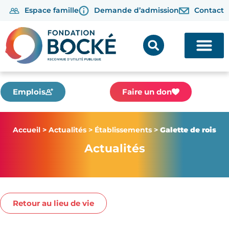
Espace famille
Demande d’admission
Contact
Emplois
Faire un don
Accueil
>
Actualités
>
Établissements
>
Galette de rois
Actualités
Retour au lieu de vie